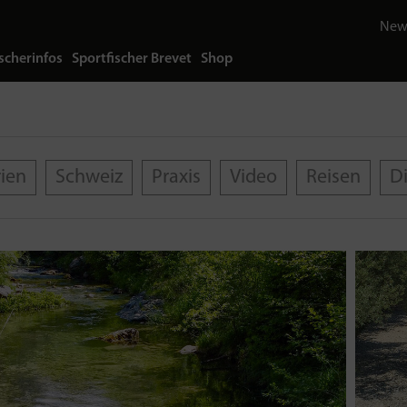
News
scherinfos
Sportfischer Brevet
Shop
rien
Schweiz
Praxis
Video
Reisen
D