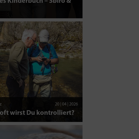
s Kinderbuch – Sbiro &
z
20 | 04 | 2026
oft wirst Du kontrolliert?