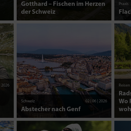
d
Gotthard – Fischen im Herzen
Praxis
der Schweiz
Fla
 | 2026
Reisen
Rads
Wo F
Schweiz
02 | 06 | 2026
Abstecher nach Genf
woh