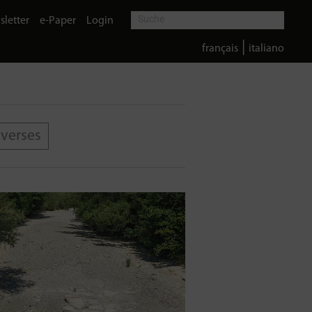
letter
e-Paper
Login
|
français
italiano
iverses