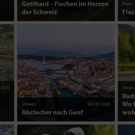
d
Gotthard – Fischen im Herzen
Praxis
der Schweiz
Fla
 | 2026
Reisen
Rads
Wo F
Schweiz
02 | 06 | 2026
Abstecher nach Genf
woh