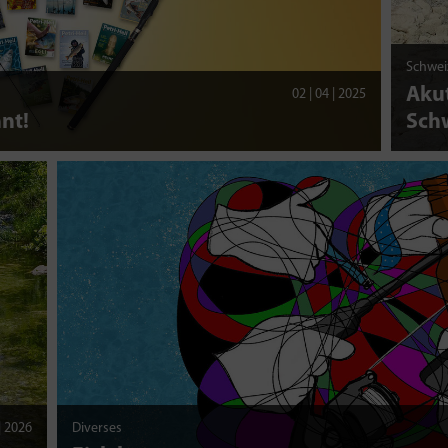
Schwei
Akut
02 | 04 | 2025
nt!
Sch
 | 2026
Diverses