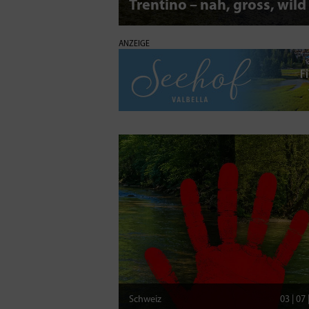
Trentino – nah, gross, wild
ANZEIGE
Schweiz
03 | 07