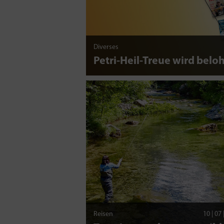
Diverses
Petri-Heil-Treue wird beloh
Reisen
10 | 07