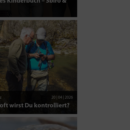
s Kinderbuch – Sbiro &
z
20 | 04 | 2026
oft wirst Du kontrolliert?