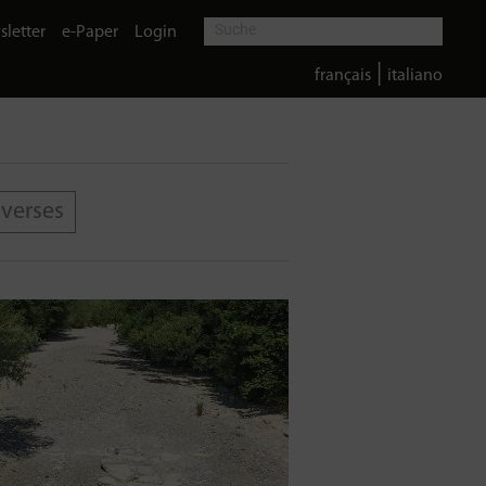
letter
e-Paper
Login
|
français
italiano
iverses