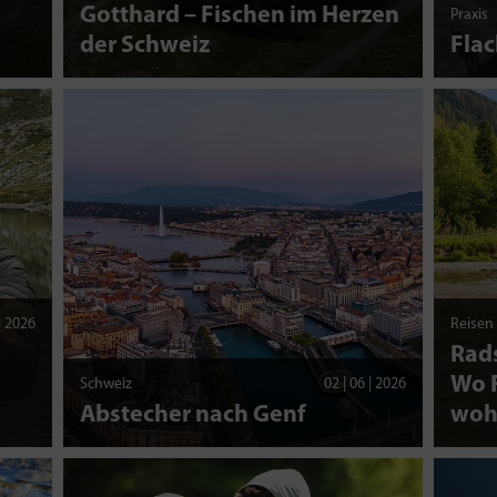
d
Gotthard – Fischen im Herzen
Praxis
der Schweiz
Fla
 | 2026
Reisen
Rads
Wo F
Schweiz
02 | 06 | 2026
Abstecher nach Genf
woh