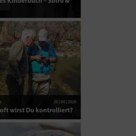
s Kinderbuch – Sbiro &
z
20 | 04 | 2026
oft wirst Du kontrolliert?