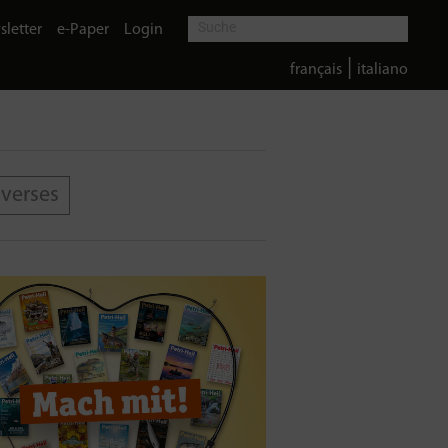
letter
e-Paper
Login
|
français
italiano
iverses