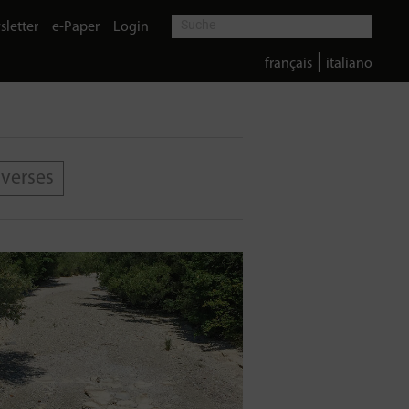
letter
e-Paper
Login
|
français
italiano
iverses