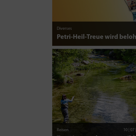
Diverses
Petri-Heil-Treue wird beloh
Reisen
10 | 07