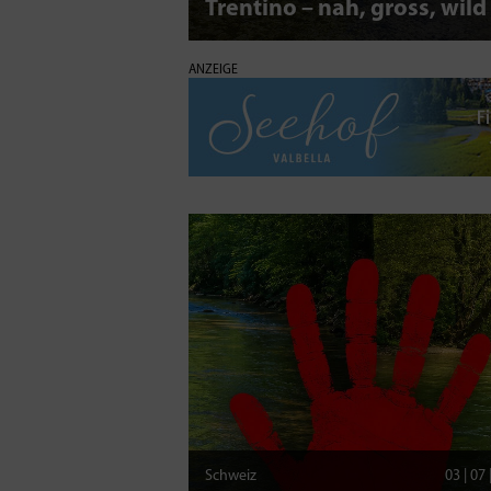
Trentino – nah, gross, wild
ANZEIGE
Schweiz
03 | 07