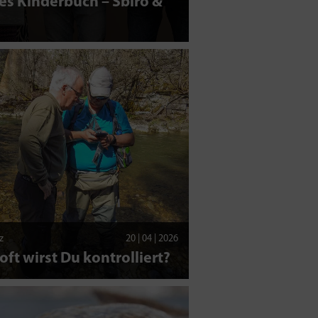
s Kinderbuch – Sbiro &
z
20 | 04 | 2026
oft wirst Du kontrolliert?