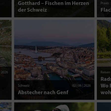
d
Gotthard – Fischen im Herzen
Praxis
der Schweiz
Fla
 | 2026
Reisen
Rads
Wo F
Schweiz
02 | 06 | 2026
Abstecher nach Genf
woh