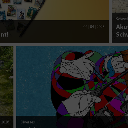
Schwei
Akut
02 | 04 | 2025
nt!
Sch
 | 2026
Diverses