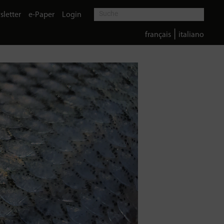
letter
e-Paper
Login
|
français
italiano