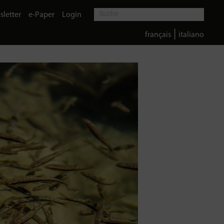
letter
e-Paper
Login
|
français
italiano