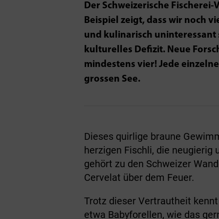
Der Schweizerische Fischerei-V
Beispiel zeigt, dass wir noch v
und kulinarisch uninteressant 
kulturelles Defizit. Neue Forsc
mindestens vier! Jede einzel
grossen See.
Dieses quirlige braune Gewimm
herzigen Fischli, die neugieri
gehört zu den Schweizer Wande
Cervelat über dem Feuer.
Trotz dieser Vertrautheit kenn
etwa Babyforellen, wie das ger