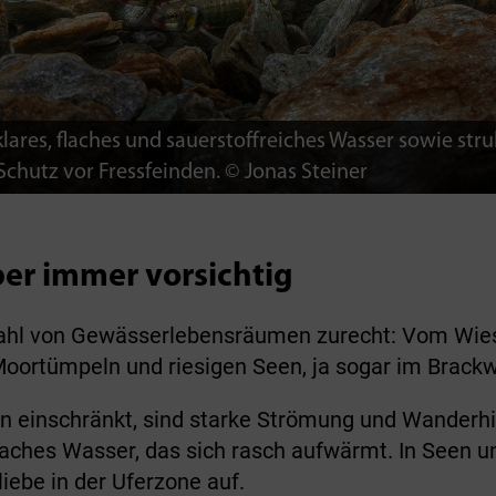
ares, flaches und sauerstoffreiches Wasser sowie str
chutz vor Fressfeinden. © Jonas Steiner
er immer vorsichtig
zahl von Gewässerlebensräumen zurecht: Vom Wies
Moortümpeln und riesigen Seen, ja sogar im Brack
zen einschränkt, sind starke Strömung und Wanderh
flaches Wasser, das sich rasch aufwärmt. In Seen 
liebe in der Uferzone auf.