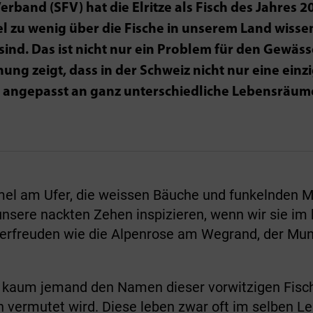
erband (SFV) hat die Elritze als Fisch des Jahres 2
iel zu wenig über die Fische in unserem Land wissen
sind. Das ist nicht nur ein Problem für den Gewäs
hung zeigt, dass in der Schweiz nicht nur eine einz
ne angepasst an ganz unterschiedliche Lebensräu
el am Ufer, die weissen Bäuche und funkelnden M
g unsere nackten Zehen inspizieren, wenn wir sie i
rfreuden wie die Alpenrose am Wegrand, der Mung
t kaum jemand den Namen dieser vorwitzigen Fischc
n vermutet wird. Diese leben zwar oft im selben Le