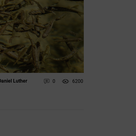
aniel Luther
0
6200