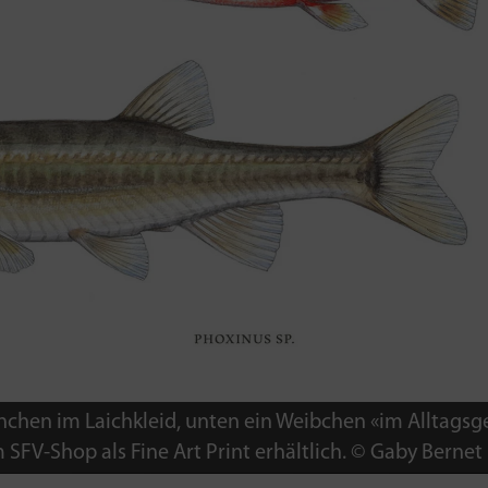
nnchen im Laichkleid, unten ein Weibchen «im Alltag
m SFV-Shop als Fine Art Print erhältlich. © Gaby Bernet