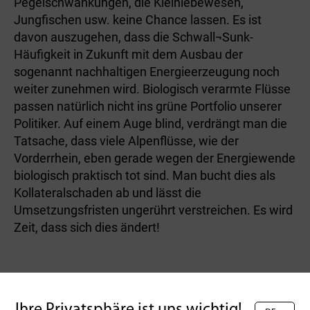
Pegelschwankungen, die Kleinlebewesen,
Jungfischen usw. keine Chance lassen. Es ist
davon auszugehen, dass die Schwall¬Sunk-
Häufigkeit in Zukunft mit dem Ausbau der
sogenannt nachhaltigen Energieerzeugung noch
weiter zunehmen wird. Biologisch verarmte Flüsse
passen natürlich nicht ins grüne Portfolio unserer
Politiker. Auf einem Auge blind, verdrängt man die
Tatsache, dass viele Alpenflüsse, wie der
Vorderrhein, eben gerade wegen der Energiewende
biologisch praktisch tot sind. Man bucht dies als
Kollateralschaden ab und lässt die
Umsetzungsfristen ungerührt verstreichen. Es wird
Zeit, dass sich dies ändert!
0 Kommentare