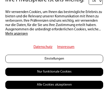
Ihre Privatsphäre ist uns wichtig!
Wir verwenden Cookies, um Ihnen das bestmögliche Erlebnis zu
bieten und die Relevanz unserer Kommunikation mit Ihnen zu
Keine Kommentare (Kommentare erscheinen erst
verbessern. Ihre Präferenzen sind uns wichtig, wir verwenden
nur die Daten, für die Sie uns Ihre Zustimmung erteilt haben.
nach unserer Freigabe)
Ausgenommen die unbedingt erforderlichen Cookies, welche
...
Mehr anzeigen
Schreibe einen Kommentar:
Datenschutz
Impressum
Einstellungen
Nur funktionale Cookies
Alle Cookies akzeptieren