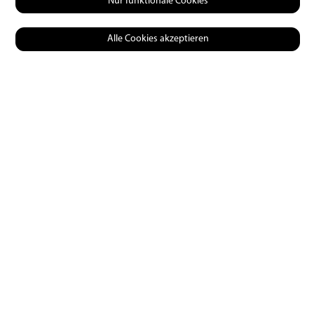
Nur funktionale Cookies
Alle Cookies akzeptieren
Diverses
Fischtürklingel
07 | 05 | 2021
0
14489