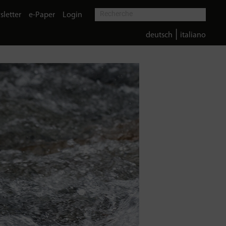
letter
e-Paper
Login
|
deutsch
italiano