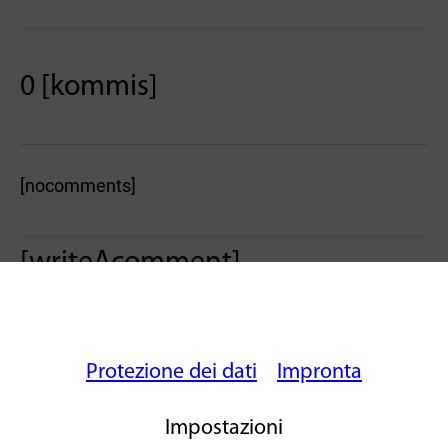
0 [kommis]
[nocomments]
[writeAcomment]
Protezione dei dati
Impronta
Impostazioni