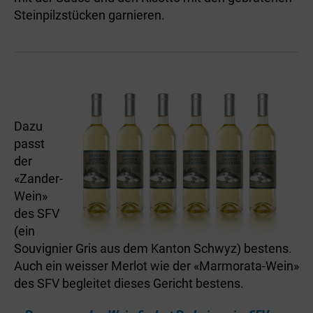
Steinpilzstücken garnieren.
Dazu
passt
der
«Zander-
Wein»
des SFV
(ein
Souvignier Gris aus dem Kanton Schwyz) bestens.
Auch ein weisser Merlot wie der «Marmorata-Wein»
des SFV begleitet dieses Gericht bestens.