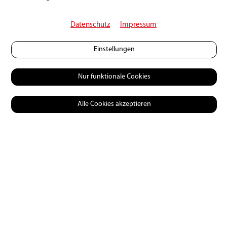
Datenschutz
Impressum
Einstellungen
Nur funktionale Cookies
Alle Cookies akzeptieren
Schweiz | Praxis | Diverses
Neuerung «
Kapitale Fänge
»
28 | 01 | 2022
0
10869