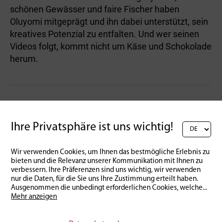
schönen Gewässer und faire Fischer haben
Oluyomi mitgeprägt und ihn dabei unterstützt, sein
kreatives Potenzial zu entfalten. Und wer seinen
Videos folgt, kommt nicht um Käse und Schokolade
herum.
ist derzeit eine der am
TikTok
Ihre Privatsphäre ist uns wichtig!
schnellsten wachsenden sozialen
Plattformen und ist besonders bei
den Jungen sehr beliebt.
Wir verwenden Cookies, um Ihnen das bestmögliche Erlebnis zu
bieten und die Relevanz unserer Kommunikation mit Ihnen zu
verbessern. Ihre Präferenzen sind uns wichtig, wir verwenden
www.tiktok.com/@thispronto
nur die Daten, für die Sie uns Ihre Zustimmung erteilt haben.
Ausgenommen die unbedingt erforderlichen Cookies, welche
...
Mehr anzeigen