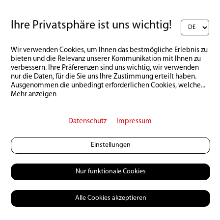
Ihre Privatsphäre ist uns wichtig!
Grosse Zitteraale sind ebenfalls in kleinen Wasserläufen
Wir verwenden Cookies, um Ihnen das bestmögliche Erlebnis zu
bieten und die Relevanz unserer Kommunikation mit Ihnen zu
anzutreffen.
verbessern. Ihre Präferenzen sind uns wichtig, wir verwenden
nur die Daten, für die Sie uns Ihre Zustimmung erteilt haben.
Ausgenommen die unbedingt erforderlichen Cookies, welche
...
Mehr anzeigen
Campleben
Datenschutz
Impressum
Wir zelten in einer abgelegenen Region, in der die
einzigen Menschen in unserer Nähe die 40
Einstellungen
Einwohner des indigenen Dorfes Amatopo sind. Wir
haben Vorräte dabei, leckeres Essen und sogar
Nur funktionale Cookies
eiskaltes Bier. Und wir essen auch eine Menge
Fisch aus unseren täglichen Fängen. Ich sehe, wie
Alle Cookies akzeptieren
unsere Führer mehrmals einen sogenannten
«Waldtruthahn» erlegen, Leguaneier von einem