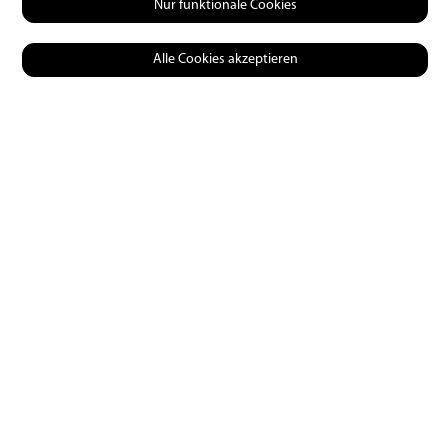
Nur funktionale Cookies
Alle Cookies akzeptieren
Praxis
Fliegenfischen bei Nacht
17 | 09 | 2021
0
11429