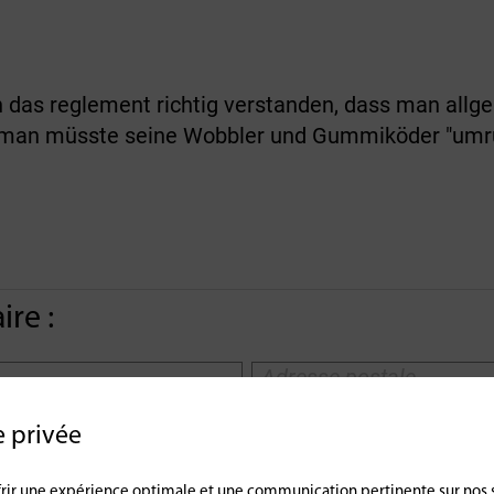
h das reglement richtig verstanden, dass man allg
h. man müsste seine Wobbler und Gummiköder "umr
re :
e privée
offrir une expérience optimale et une communication pertinente sur nos 