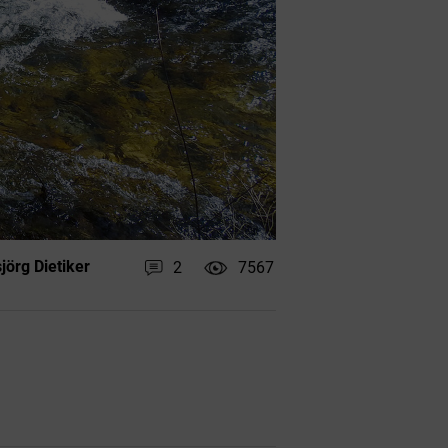
örg Dietiker
2
7567