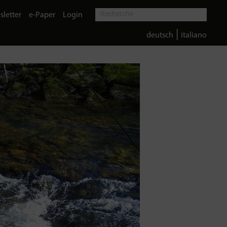
letter
e-Paper
Login
|
deutsch
italiano