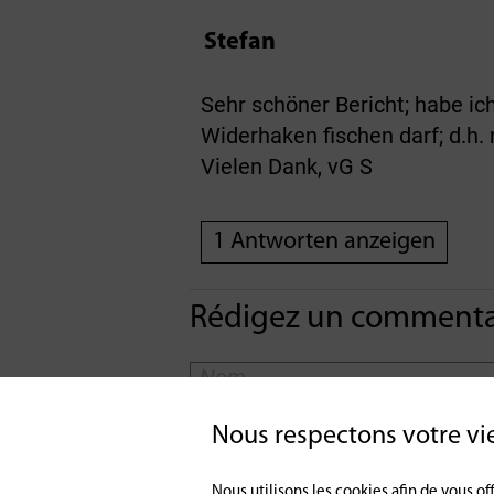
Stefan
Sehr schöner Bericht; habe ic
Widerhaken fischen darf; d.
Vielen Dank, vG S
1 Antworten anzeigen
Rédigez un commentai
Nous respectons votre vi
Nous utilisons les cookies afin de vous 