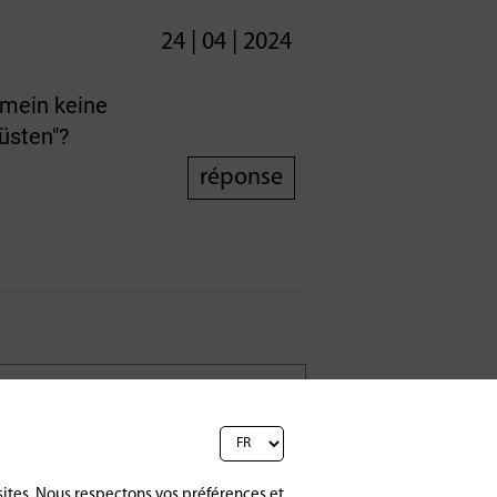
24 | 04 | 2024
emein keine
üsten"?
réponse
sites. Nous respectons vos préférences et