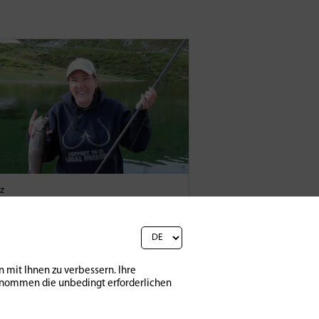
z
rwalliser Bergseen
– Ein
rado für Petrijünger
 | 2019
0
27982
 mit Ihnen zu verbessern. Ihre
sgenommen die unbedingt erforderlichen