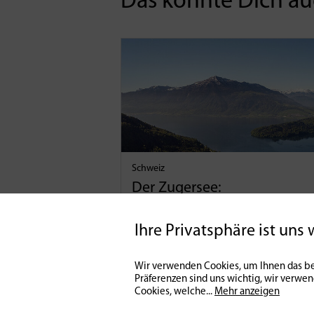
Das könnte Dich auc
Schweiz
Der Zugersee:
Tiefblaues Wasser zwisch
mächtigen Bergen
Ihre Privatsphäre ist uns 
14 | 09 | 2023
0
Wir verwenden Cookies, um Ihnen das be
Präferenzen sind uns wichtig, wir verwe
Cookies, welche
...
Mehr anzeigen