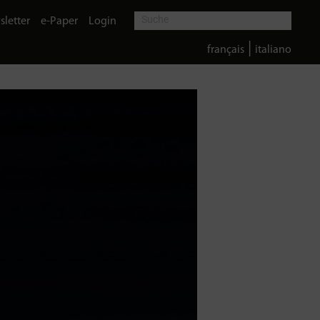
letter
e-Paper
Login
|
français
italiano