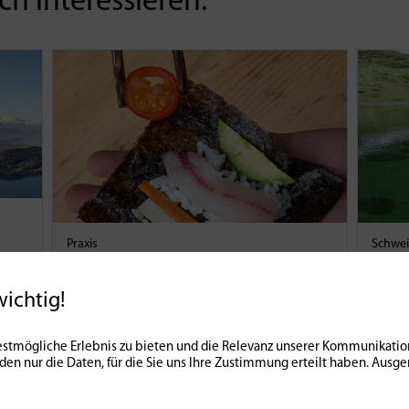
h interessieren:
Praxis
Schwei
en
Trilogie in der Felchenküche:
Obe
Temaki-Sushi
Eldo
wichtig!
9165
08 | 03 | 2024
0
7026
21 | 08
stmögliche Erlebnis zu bieten und die Relevanz unserer Kommunikation
nden nur die Daten, für die Sie uns Ihre Zustimmung erteilt haben. Au