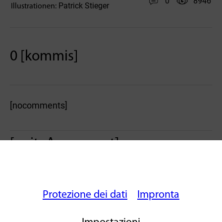
0
8946
Patrick Stieger
Illustrationen:
0 [kommis]
[nocomments]
[writeAcomment]
Protezione dei dati
Impronta