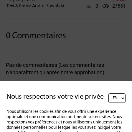
André Pawlitzki
0
27551
Text & Fotos:
0 Commentaires
Pas de commentaires (Les commentaires
n'apparaîtront qu'après notre approbation)
Rédigez un commentaire :
Nous respectons votre vie privée
Nous utilisons les cookies afin de vous offrir une expérience
optimale et une communication pertinente sur nos sites. Nous
respectons vos préférences et nous utiliserons uniquement les
données personnelles pour lesquelles vous avez indiqué votre