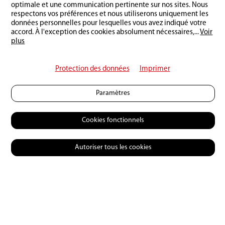
Retour à l'aperçu
optimale et une communication pertinente sur nos sites. Nous
respectons vos préférences et nous utiliserons uniquement les
données personnelles pour lesquelles vous avez indiqué votre
accord. À l'exception des cookies absolument nécessaires,
...
Voir
plus
Protection des données
Imprimer
Paramètres
Cookies fonctionnels
Autoriser tous les cookies
© 2026 Petri Heil
Contact
CGV
Charte de confidentialité
Impressum