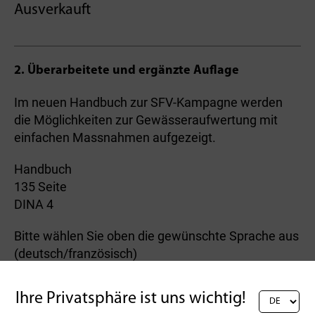
Ausverkauft
2. Überarbeitete und ergänzte Auflage
Im neuen Handbuch zur SFV-Kampagne werden
die Möglichkeiten zur Gewässeraufwertung mit
einfachen Massnahmen aufgezeigt.
Handbuch
135 Seite
DINA 4
Bitte wählen Sie oben die gewünschte Sprache aus
(deutsch/französisch)
Ihre Privatsphäre ist uns wichtig!