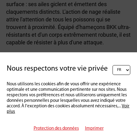
surface : ses ailes giclent et émettent des
claquements distincts. L'action de nage réaliste
attire l'attention de tous les poissons qui se
trouvent à proximité. Équipé d'hameçons BKK ultra-
résistants et d'un corps extrêmement robuste, il est
capable de résister à plus d'une attaque.
Nous respectons votre vie privée
Nous utilisons les cookies afin de vous offrir une expérience
Retour à l'aperçu
optimale et une communication pertinente sur nos sites. Nous
respectons vos préférences et nous utiliserons uniquement les
données personnelles pour lesquelles vous avez indiqué votre
accord. À l'exception des cookies absolument nécessaires,
...
Voir
plus
Protection des données
Imprimer