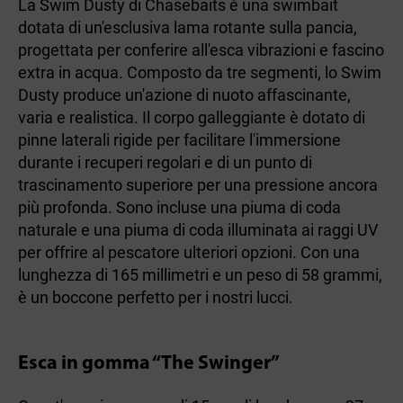
La Swim Dusty di Chasebaits è una swimbait
dotata di un'esclusiva lama rotante sulla pancia,
progettata per conferire all'esca vibrazioni e fascino
extra in acqua. Composto da tre segmenti, lo Swim
Dusty produce un'azione di nuoto affascinante,
varia e realistica. Il corpo galleggiante è dotato di
pinne laterali rigide per facilitare l'immersione
durante i recuperi regolari e di un punto di
trascinamento superiore per una pressione ancora
più profonda. Sono incluse una piuma di coda
naturale e una piuma di coda illuminata ai raggi UV
per offrire al pescatore ulteriori opzioni. Con una
lunghezza di 165 millimetri e un peso di 58 grammi,
è un boccone perfetto per i nostri lucci.
Esca in gomma “The Swinger”