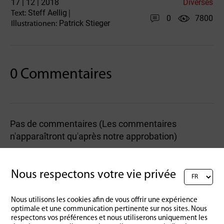
17 | 12 | 2018
Diverses
Steff Aellig
Text:
|
0
7800
Patrick Stieger
Illustrationen:
0 Commentaires
Pas de commentaires (Les commentaires
n'apparaîtront qu'après notre approbation)
Rédigez un commentaire :
Nous respectons votre vie privée
Nous utilisons les cookies afin de vous offrir une expérience
optimale et une communication pertinente sur nos sites. Nous
respectons vos préférences et nous utiliserons uniquement les