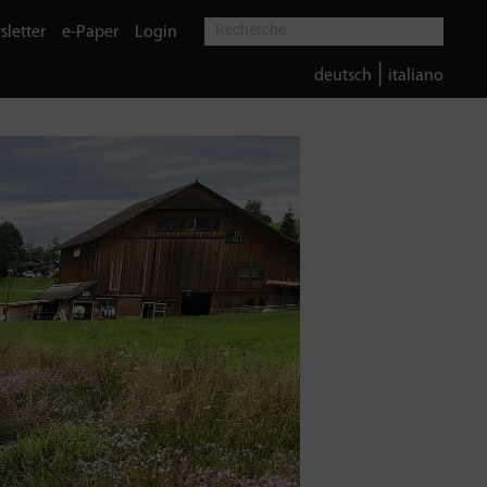
letter
e-Paper
Login
|
deutsch
italiano