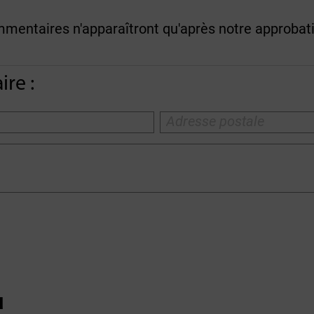
entaires n'apparaîtront qu'après notre approbat
re :
u