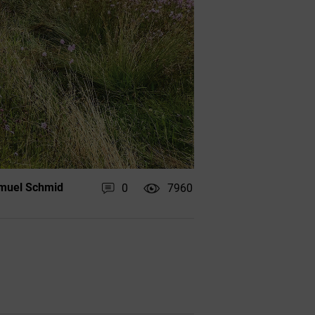
uel Schmid
0
7960