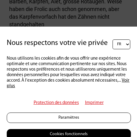
Barben, Karpfen, Alet, grosse Rotaugen. Welse
haben die Frolic auch schon genommen, aber
das Karpfenvorfach hat den Zähnen nicht
standgehalten
réponse
Nous respectons votre vie privée
Nous utilisons les cookies afin de vous offrir une expérience
Rédigez un commentaire :
optimale et une communication pertinente sur nos sites. Nous
respectons vos préférences et nous utiliserons uniquement les
données personnelles pour lesquelles vous avez indiqué votre
accord. À l'exception des cookies absolument nécessaires,
...
Voir
plus
Protection des données
Imprimer
Paramètres
Cookies fonctionnels