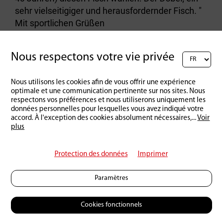
sehr vielseitigiger und herausfordernder Fisch. "
Mit sportlichen Grüßen
réponse
Nous respectons votre vie privée
Nous utilisons les cookies afin de vous offrir une expérience
Rédigez un commentaire :
optimale et une communication pertinente sur nos sites. Nous
respectons vos préférences et nous utiliserons uniquement les
données personnelles pour lesquelles vous avez indiqué votre
accord. À l'exception des cookies absolument nécessaires,
...
Voir
plus
Protection des données
Imprimer
Paramètres
Cookies fonctionnels