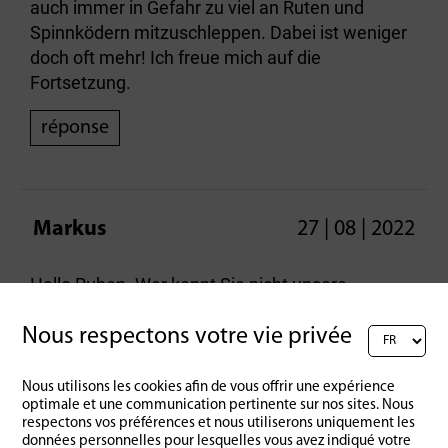
auch immer in Gefahr zu viel an Ruten und
Spinnködern mitzuschleppen. Dabei ist weniger
doch oft mehr! Ich freue mich auf die
Fortsetzung.
réponse
Markus
27 | 08 | 2022
Hallo Ruben. Wer kennt Sie nicht unsere
Tierfreunde. Gute Frage nach den Fischarten.
Muss ich mir merken.
Nous respectons votre vie privée
réponse
Nous utilisons les cookies afin de vous offrir une expérience
optimale et une communication pertinente sur nos sites. Nous
respectons vos préférences et nous utiliserons uniquement les
données personnelles pour lesquelles vous avez indiqué votre