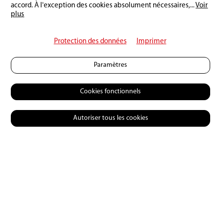
accord. À l'exception des cookies absolument nécessaires,
...
Voir
Rédigez un commentaire :
plus
Protection des données
Imprimer
Paramètres
Cookies fonctionnels
Autoriser tous les cookies
© 2026 Petri Heil
Contact
CGV
Charte de confidentialité