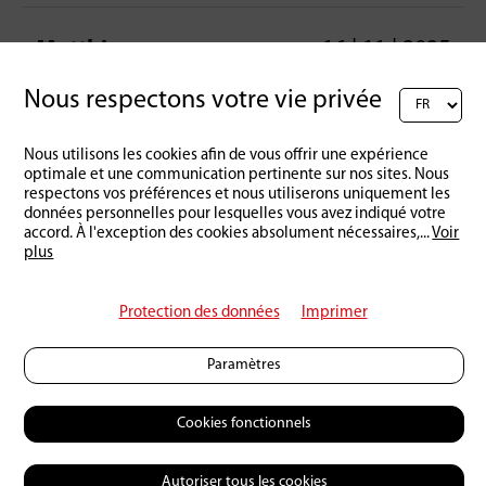
Matthias
16 | 11 | 2025
Nous respectons votre vie privée
Hallo, das habe ich jetzt nicht verstanden. Auf
der Filet Seite aber nicht die Haut zerschneiden?
Nous utilisons les cookies afin de vous offrir une expérience
Also von innen?
optimale et une communication pertinente sur nos sites. Nous
respectons vos préférences et nous utiliserons uniquement les
réponse
données personnelles pour lesquelles vous avez indiqué votre
accord. À l'exception des cookies absolument nécessaires,
...
Voir
plus
Rédigez un commentaire :
Protection des données
Imprimer
Paramètres
Cookies fonctionnels
Autoriser tous les cookies