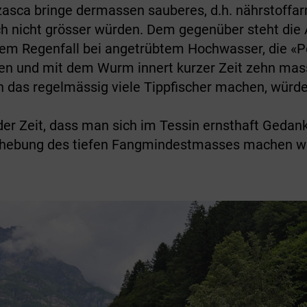
rzasca bringe dermas­sen sauberes, d.h. nährstoffa
nicht grösser würden. Dem gegenüber steht die A
em Regenfall bei angetrübtem Hochwasser, die «Pes
n und mit dem Wurm innert kurzer Zeit zehn massi
n das regelmässig viele Tippfischer machen, würd
 der Zeit, dass man sich im Tessin ernsthaft Geda
nhebung des tiefen Fangmindestmasses machen w