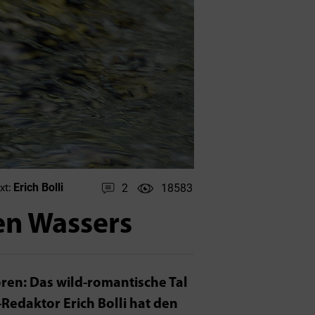
Erich Bolli
2
18583
xt:
nen Wassers
ören: Das wild-romantische Tal
»-Redaktor Erich Bolli hat den