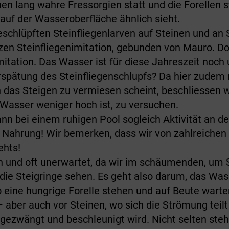
n lang wahre Fressorgien statt und die Forellen st
 auf der Wasseroberfläche ähnlich sieht.
eschlüpften Steinfliegenlarven auf Steinen und an
en Steinfliegenimitation, gebunden von Mauro. Do
mitation. Das Wasser ist für diese Jahreszeit noch 
Verspätung des Steinfliegenschlupfs? Da hier zudem 
 das Steigen zu vermiesen scheint, beschlies­sen w
Wasser weniger hoch ist, zu versuchen.
n bei einem ruhigen Pool sogleich Aktivität an d
h Nahrung! Wir bemerken, dass wir von zahlreichen
ehts!
 und oft unerwartet, da wir im schäumenden, um 
ie Steigringe sehen. Es geht also darum, das Wass
o eine hungrige Forelle stehen und auf Beute wart
– aber auch vor Steinen, wo sich die Strömung teil
gezwängt und beschleunigt wird. Nicht selten steh