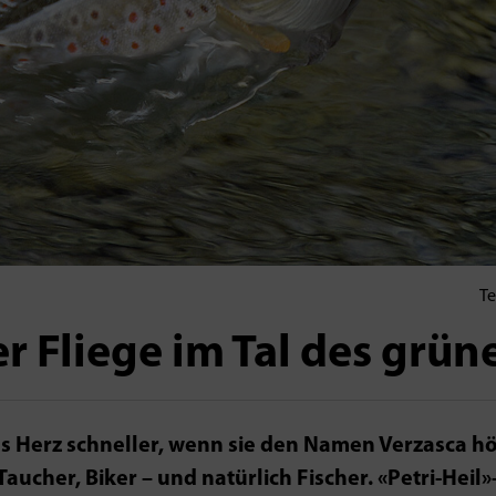
Te
er Fliege im Tal des grü
as Herz schneller, wenn sie den Namen Verzasca h
Taucher, Biker – und natürlich Fischer. «Petri-Heil