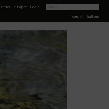
letter
e-Paper
Login
|
français
italiano