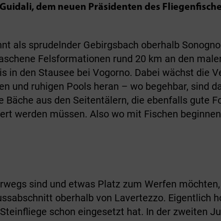
uidali, dem neuen Präsidenten des Fliegenfischer
nnt als sprudelnder Gebirgsbach oberhalb Sonogno
schene Felsformationen rund 20 km an den maleri
is in den Stausee bei Vogorno. Dabei wächst die 
n und ruhigen Pools heran – wo begehbar, sind das
Bäche aus den Seitentälern, die ebenfalls gute Fo
dert werden müssen. Also wo mit Fischen beginnen
erwegs sind und etwas Platz zum Werfen möchten, 
ussabschnitt oberhalb von Lavertezzo. Eigentlich h
teinfliege schon eingesetzt hat. In der zweiten Ju