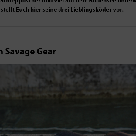
r­ Schlepp­fischer und viel auf dem Bodensee unterw
stellt Euch hier seine drei Lieblings­köder vor.
on Savage Gear