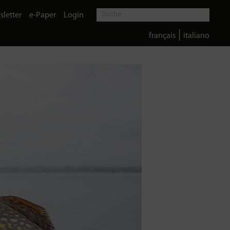
letter
e-Paper
Login
|
français
italiano