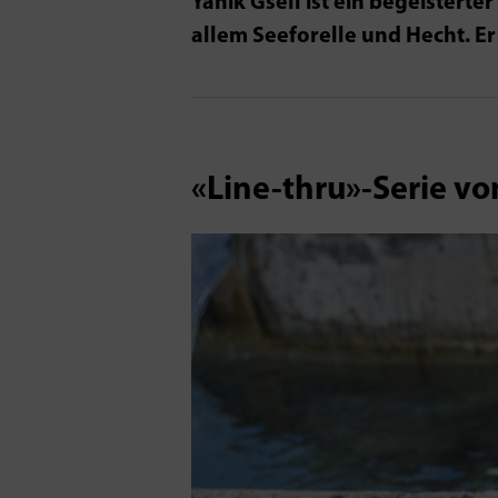
Yanik Gsell ist ein begeisterte
allem Seeforelle und Hecht. Er 
«Line-thru»-Serie v