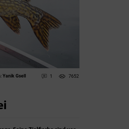
Yanik Gsell
1
7652
:
ei