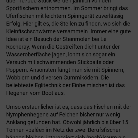
über 10?000 Stück werden jährlich von den
Sportfischern entnommen. Im Sommer bringt das
Uferfischen mit leichtem Spinngerät zuverlässig
Erfolg. Hier gilt es, die Stellen zu finden, wo sich die
Kleinfischschwärme versammeln. Immer eine gute
Idee ist ein Besuch der Steinmolen bei Le
Rocheray. Wenn die Gestreiften dicht unter der
Wasseroberfläche jagen, lohnt sich sogar ein
Versuch mit schwimmenden Stickbaits oder
Poppern. Ansonsten fängt man sie mit Spinnern,
Wobblern und diversen Gummiködern. Die
beliebteste Eglitechnik der Einheimischen ist das
Hegenen vom Boot aus.
Umso erstaunlicher ist es, dass das Fischen mit der
Nymphenhegene auf Felchen bisher nur wenig
Anklang gefunden hat. Obwohl jährlich bis über 15
Tonnen «palée» im Netz der zwei Berufsfischer
hängen bleiben, interessiert sich (noch) kaum ein