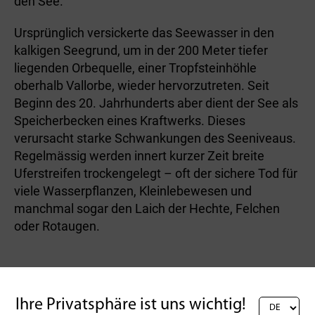
den See.
Ursprünglich versickerte das Seewasser in den
kalkigen Seegrund, um in der 200 Meter tiefer
liegenden Orbequelle, einer Tropfsteinhöhle
oberhalb Vallorbe, wieder hervorzutreten. Seit
Beginn des 20. Jahrhunderts aber dient der See als
Speicherbecken eines Kraftwerks. Dieses
verursacht starke Schwankungen des Seeniveaus.
Regelmässig werden innert kurzer Zeit breite
Uferstreifen trockengelegt – oft der sichere Tod für
viele Wasserpflanzen, Kleinlebewesen und
manchmal sogar den Laich der Hechte, Felchen
oder Rotaugen.
Bestimmungen und Lizenzen
Ihre Privatsphäre ist uns wichtig!