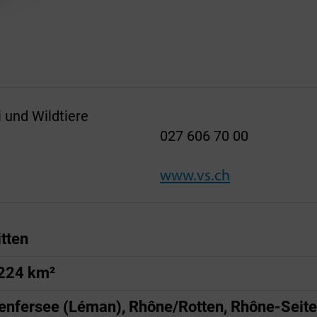
i und Wildtiere
027 606 70 00
www.vs.ch
itten
224 km²
enfersee (Léman), Rhône/Rotten, Rhône-Seit