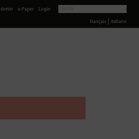
letter
e-Paper
Login
|
français
italiano