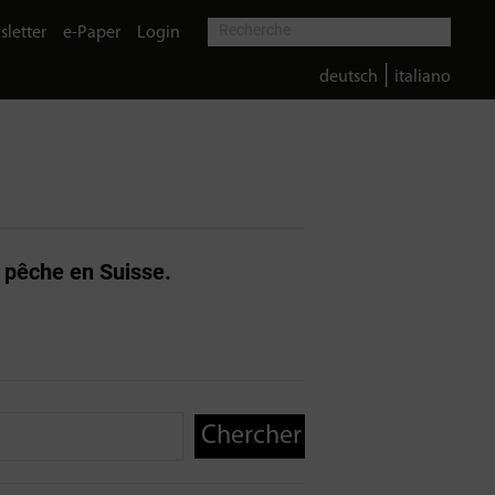
letter
e-Paper
Login
|
deutsch
italiano
a pêche en Suisse.