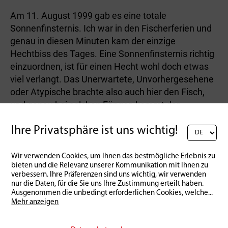
Am 11. August 1999 gab es eine totale
Sonnenfinsternis. Ich war in den Fischerferien und
genau in diesen Minuten kam der einzige
Hechtbiss des Tages. Eine Sonnenfinsternis richtig
einzuordnen, ist für einen Hecht wohl doch etwas
viel verlangt. Das Unerwartete, Unvorhergesehene
oder Atypische brachte also auch hier den Fisch,
und genau bei solchen Fängen kommt der
eingangs erwähnte Zauber des Hechtfischens zum
Vorschein.
Ihre Privatsphäre ist uns wichtig!
Wie so mancher Fischer habe auch ich die
Wir verwenden Cookies, um Ihnen das bestmögliche Erlebnis zu
Geschichte meines grössten Hechtfangs x-mal
bieten und die Relevanz unserer Kommunikation mit Ihnen zu
verbessern. Ihre Präferenzen sind uns wichtig, wir verwenden
erzählt, in allen Einzelheiten. Ebenso interessant
nur die Daten, für die Sie uns Ihre Zustimmung erteilt haben.
wie der Fang war auch die Fortsetzung. Natürlich
Ausgenommen die unbedingt erforderlichen Cookies, welche
...
war ich «on fire» in den Tagen nach dem grossen
Mehr anzeigen
Fang, und keine zwei Wochen später versuchte ich