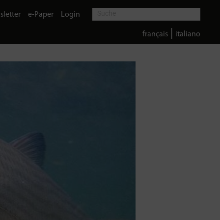
letter
e-Paper
Login
|
français
italiano