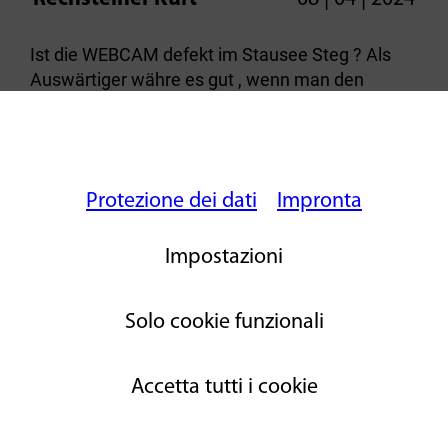
Ist die WEBCAM defekt im Stausee Steg ? Als
Auswärtiger währe es gut , wenn man den
Wasserstand sehen würde !
Gruss aus Flawil
Risposte
Protezione dei dati
Impronta
1 Antworten anzeigen
Impostazioni
[writeAcomment]
Solo cookie funzionali
Accetta tutti i cookie