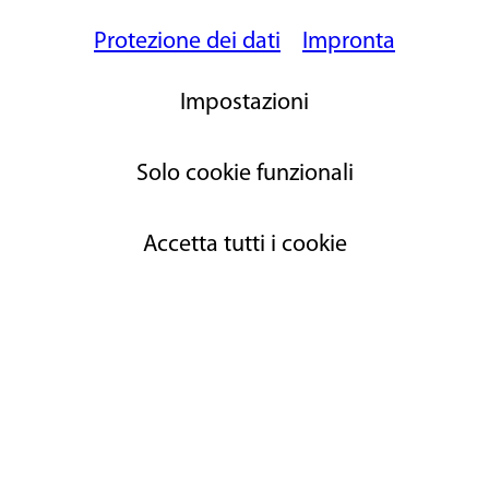
Risposte
Protezione dei dati
Impronta
[writeAcomment]
Impostazioni
Solo cookie funzionali
Accetta tutti i cookie
© 2026 Petri Heil