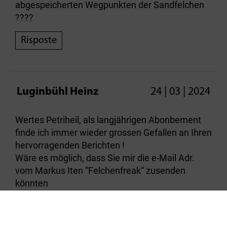
abgespeicherten Wegpunkten der Sandfelchen
????
Risposte
Luginbühl Heinz
24 | 03 | 2024
Wertes Petriheil, als langjährigen Abonbement
finde ich immer wieder grossen Gefallen an Ihren
hervorragenden Berichten !
Wäre es möglich, dass Sie mir die e-Mail Adr.
vom Markus Iten “Felchenfreak“ zusenden
könnten
Mit freundlichen Grüssen
Heinz Luginbühl