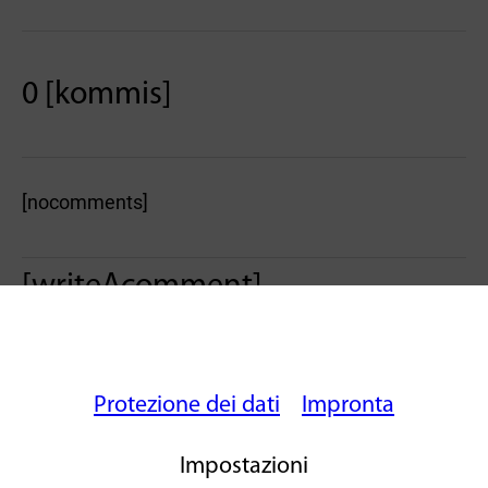
0 [kommis]
[nocomments]
[writeAcomment]
Protezione dei dati
Impronta
Impostazioni