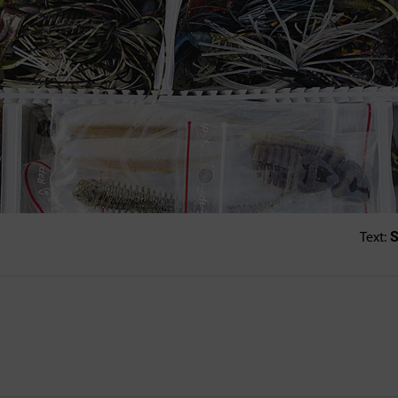
S
Text: