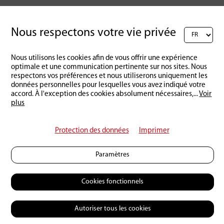
Din A2 - 42 x 59,4 cm, papier poster satiné 200g
Nous respectons votre vie privée
Nous utilisons les cookies afin de vous offrir une expérience
Retour à l'aperçu
optimale et une communication pertinente sur nos sites. Nous
respectons vos préférences et nous utiliserons uniquement les
données personnelles pour lesquelles vous avez indiqué votre
accord. À l'exception des cookies absolument nécessaires,
...
Voir
plus
Protection des données
Imprimer
Paramètres
Cookies fonctionnels
Autoriser tous les cookies
© 2026 Petri Heil