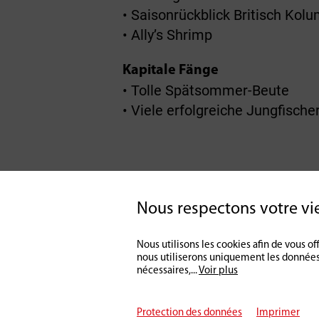
• Saisonrückblick Britisch Kol
• Ally’s Shrimp
Kapitale Fänge
• Tolle Spätsommer-Beute
• Viele erfolgreiche Jungfische
Retour à l'aperç
Nous respectons votre vi
Nous utilisons les cookies afin de vous 
nous utiliserons uniquement les données
nécessaires,
...
Voir plus
Protection des données
Imprimer
© 2026 Petri Heil