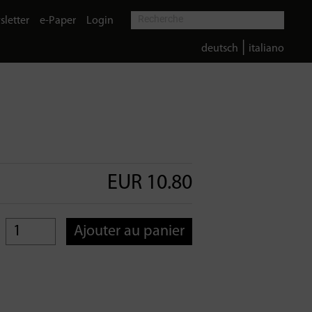
letter
e-Paper
Login
|
deutsch
italiano
EUR 10.80
Ajouter au panier