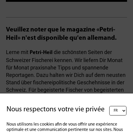
Veuillez noter que le magazine «Petri-
Heil» n'est disponible qu'en allemand.
Lerne mit
die schönsten Seiten der
Petri-Heil
Schweizer Fischerei kennen. Wir liefern Dir Monat
für Monat praxisnahe Tipps und spannende
Reportagen. Dazu halten wir Dich auf dem neusten
Stand über fischereipolitische Geschehnisse in der
Schweiz. Für begeisterte Fischer von begeisterten
Fischern.
Nous respectons votre vie privée
Nous utilisons les cookies afin de vous offrir une expérience
Retour à l'aperçu
optimale et une communication pertinente sur nos sites. Nous