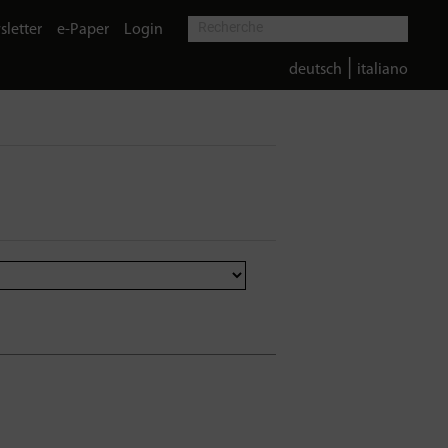
letter
e-Paper
Login
|
deutsch
italiano