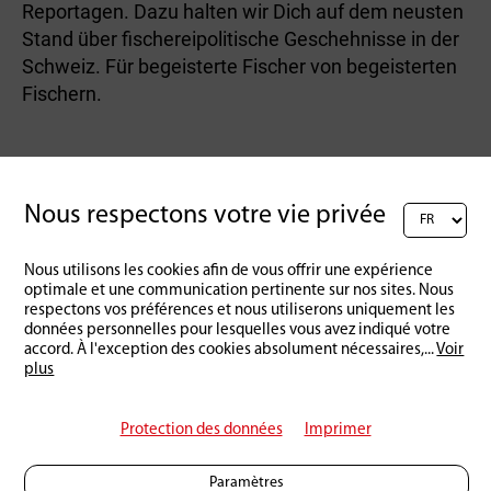
Reportagen. Dazu halten wir Dich auf dem neusten
Stand über fischereipolitische Geschehnisse in der
Schweiz. Für begeisterte Fischer von begeisterten
Fischern.
Nous respectons votre vie privée
Nous utilisons les cookies afin de vous offrir une expérience
Retour à l'aperçu
optimale et une communication pertinente sur nos sites. Nous
respectons vos préférences et nous utiliserons uniquement les
données personnelles pour lesquelles vous avez indiqué votre
accord. À l'exception des cookies absolument nécessaires,
...
Voir
plus
Protection des données
Imprimer
Paramètres