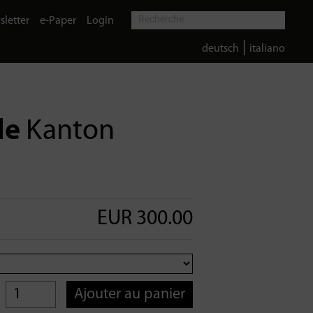
letter
e-Paper
Login
|
deutsch
italiano
le
Kanton
EUR 300.00
Ajouter au panier