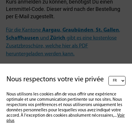
Kurs anmelden zu können, benötigst Du einen
Lernmittel-Code. Dieser wird nach der Bestellung
per E-Mail zugestellt.
Für die Kantone
Aargau
,
Graubünden
,
St. Gallen
,
Schaffhausen
und
Zürich
gibt es eine kostenlose
Zusatzbroschüre, welche
hier
als PDF
heruntergeladen werden kann.
Nous respectons votre vie privée
Nous utilisons les cookies afin de vous offrir une expérience
Retour à l'aperçu
optimale et une communication pertinente sur nos sites. Nous
respectons vos préférences et nous utiliserons uniquement les
données personnelles pour lesquelles vous avez indiqué votre
accord. À l'exception des cookies absolument nécessaires,
...
Voir
plus