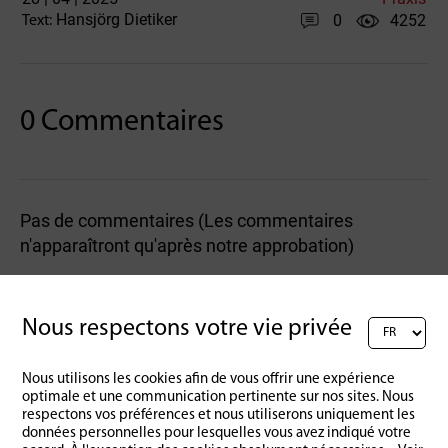
Hansjörg Dietiker
0
4252
Text:
0 Commentaires
Pas de commentaires (Les commentaires
n'apparaîtront qu'après notre approbation)
Rédigez un commentaire :
Nous respectons votre vie privée
Nous utilisons les cookies afin de vous offrir une expérience
optimale et une communication pertinente sur nos sites. Nous
respectons vos préférences et nous utiliserons uniquement les
données personnelles pour lesquelles vous avez indiqué votre