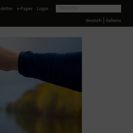
letter
e-Paper
Login
|
deutsch
italiano