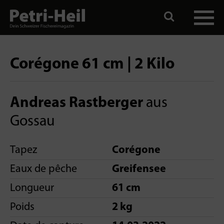
Corégone 61 cm | 2 Kilo
Andreas Rastberger
aus
Gossau
Tapez
Corégone
Eaux de pêche
Greifensee
Longueur
61 cm
Poids
2 kg