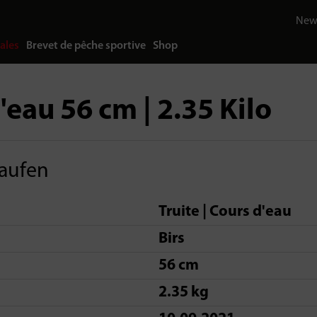
News
ales
Brevet de pêche sportive
Shop
d'eau 56 cm | 2.35 Kilo
aufen
Truite | Cours d'eau
Birs
56 cm
2.35 kg