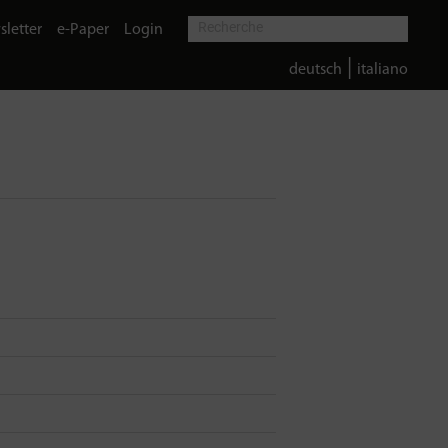
letter
e-Paper
Login
|
deutsch
italiano